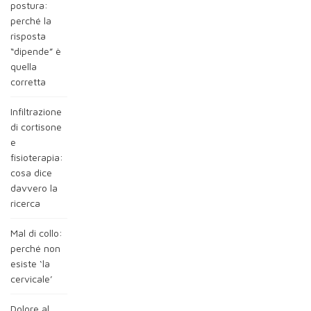
postura:
perché la
risposta
“dipende” è
quella
corretta
Infiltrazione
di cortisone
e
fisioterapia:
cosa dice
davvero la
ricerca
Mal di collo:
perché non
esiste ‘la
cervicale’
Dolore al