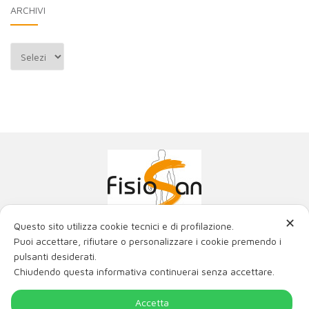
ARCHIVI
Archivi
✕
Questo sito utilizza cookie tecnici e di profilazione.
Poliambulatorio Fisiosan Srl
Puoi accettare, rifiutare o personalizzare i cookie premendo i
La miglior fisioterapia con i migliori ortopedici e fisiatri
pulsanti desiderati.
di Trieste e Friuli Venezia Giulia.
Chiudendo questa informativa continuerai senza accettare.
Via Genova 21, 34121 Trieste
Via Matteotti 2/c, 34015 Muggia (TS)
P.IVA / C.F. 00980220321 num. REA- TS - 115514 -
Accetta