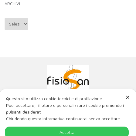
ARCHIVI
Archivi
✕
Questo sito utilizza cookie tecnici e di profilazione.
Poliambulatorio Fisiosan Srl
Puoi accettare, rifiutare o personalizzare i cookie premendo i
La miglior fisioterapia con i migliori ortopedici e fisiatri
pulsanti desiderati.
di Trieste e Friuli Venezia Giulia.
Chiudendo questa informativa continuerai senza accettare.
Via Genova 21, 34121 Trieste
Via Matteotti 2/c, 34015 Muggia (TS)
P.IVA / C.F. 00980220321 num. REA- TS - 115514 -
Accetta