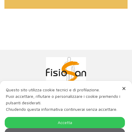
✕
Questo sito utilizza cookie tecnici e di profilazione.
Poliambulatorio Fisiosan Srl
Puoi accettare, rifiutare o personalizzare i cookie premendo i
La miglior fisioterapia con i migliori ortopedici e fisiatri
pulsanti desiderati.
di Trieste e Friuli Venezia Giulia.
Chiudendo questa informativa continuerai senza accettare.
Via Genova 21, 34121 Trieste
Via Matteotti 2/c, 34015 Muggia (TS)
P.IVA / C.F. 00980220321 num. REA- TS - 115514 -
Accetta
Cap. soc. € 16.774,16 i.v.