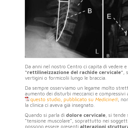
Da anni nel nostro Centro ci capita di vedere e
“rettilineizzazione del rachide cervicale”
,
vertigini o formicolii lungo le braccia.
Da sempre osserviamo un legame molto strett
aumento dei disturbi meccanici e compressivi a 
questo studio, pubblicato su
Medicine®
, no
la clinica ci aveva già insegnato.
Quando si parla di
dolore cervicale
, si tende
“tensione muscolare”, soprattutto nei soggetti 
possono essere presenti
alterazioni struttur