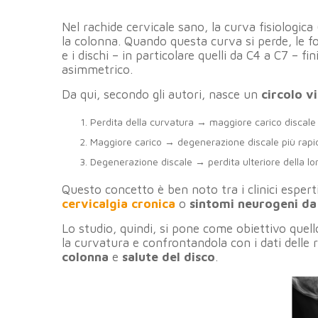
Nel rachide cervicale sano, la curva fisiologica
la colonna. Quando questa curva si perde, le 
e i dischi – in particolare quelli da C4 a C7 – f
asimmetrico.
Da qui, secondo gli autori, nasce un
circolo v
Perdita della curvatura → maggiore carico discale
Maggiore carico → degenerazione discale più rapi
Degenerazione discale → perdita ulteriore della lo
Questo concetto è ben noto tra i clinici espert
cervicalgia cronica
o
sintomi neurogeni d
Lo studio, quindi, si pone come obiettivo quell
la curvatura e confrontandola con i dati delle
colonna
e
salute del disco
.