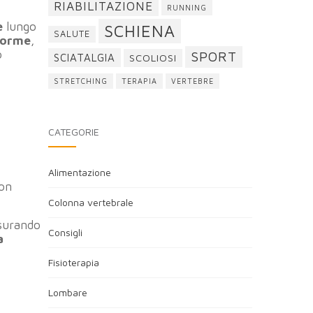
RIABILITAZIONE
RUNNING
e
lungo
SCHIENA
SALUTE
iforme
,
o
SPORT
SCIATALGIA
SCOLIOSI
STRETCHING
TERAPIA
VERTEBRE
CATEGORIE
Alimentazione
con
Colonna vertebrale
isurando
Consigli
a
Fisioterapia
Lombare