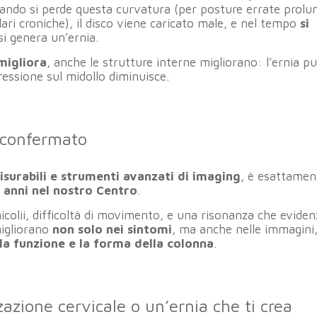
ando si perde questa curvatura (per posture errate prolu
olari croniche), il disco viene caricato male, e nel tempo
si
 si genera un’ernia.
migliora
, anche le strutture interne migliorano: l’ernia p
pressione sul midollo diminuisce.
 confermato
isurabili e strumenti avanzati di imaging
, è esattamen
 anni nel nostro Centro
.
micolii, difficoltà di movimento, e una risonanza che eviden
migliorano
non solo nei sintomi
, ma anche nelle immagini
la funzione e la forma della colonna
.
zzazione cervicale o un’ernia che ti crea