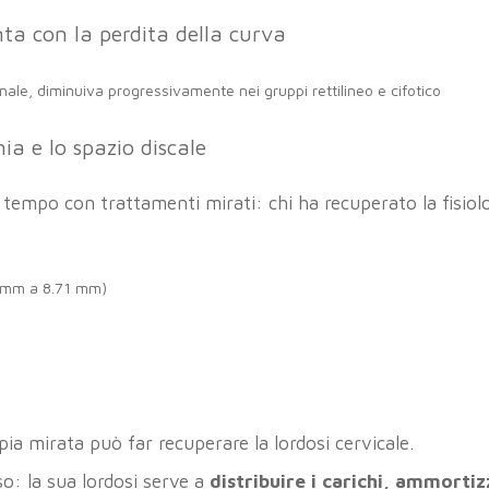
a con la perdita della curva
inale, diminuiva progressivamente nei gruppi rettilineo e cifotico
ia e lo spazio discale
 tempo con trattamenti mirati: chi ha recuperato la fisiol
9 mm a 8.71 mm)
pia mirata può far recuperare la lordosi cervicale.
o: la sua lordosi serve a
distribuire i carichi, ammortiz