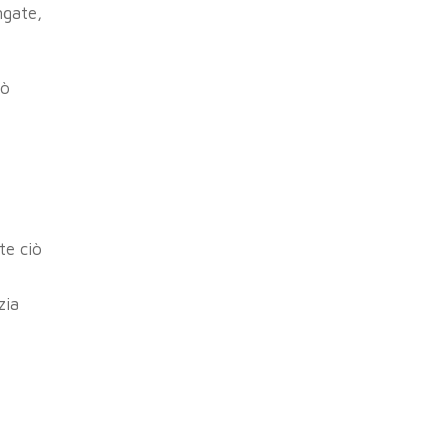
ngate,
uò
te ciò
zia
,