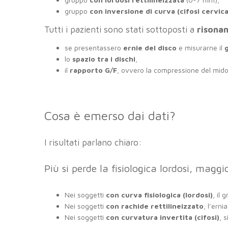
gruppo
con inversione di curva (cifosi cervica
Tutti i pazienti sono stati sottoposti a
risona
se presentassero
ernie del disco
e misurarne il
lo
spazio tra i dischi
,
il
rapporto G/F
, ovvero la compressione del midol
Cosa è emerso dai dati?
I risultati parlano chiaro:
Più si perde la fisiologica lordosi, maggio
Nei soggetti
con curva fisiologica (lordosi)
, il
Nei soggetti
con rachide rettilineizzato
, l’ern
Nei soggetti
con curvatura invertita (cifosi)
, 