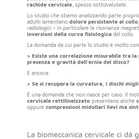
rachide cervicale
, spesso sottovalutate.
Lo studio che stiamo analizzando parte proprio
adulti lamentano
dolore persistente al collo
radiologici – in particolare la risonanza magne
inversioni della curva fisiologica
del collo.
La domanda da cui parte lo studio è molto con
> Esiste una correlazione misurabile tra la 
presenza e gravità dell’ernia del disco?
E ancora:
> Se si recupera la curvatura, i dischi migl
È una domanda che non nasce per caso. Il motiv
cervicale rettilineizzato
presentano anche
s
oppure
compressioni midollari lievi ma sin
La biomeccanica cervicale ci dà g