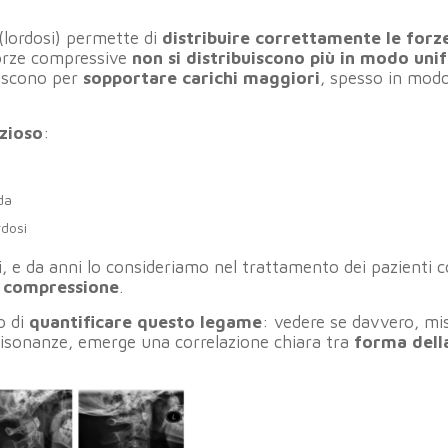
 (lordosi) permette di
distribuire correttamente le forz
forze compressive
non si distribuiscono più in modo un
iniscono per
sopportare carichi maggiori
, spesso in mod
izioso
:
da
rdosi
i, e da anni lo consideriamo nel trattamento dei pazienti 
a compressione
.
o di
quantificare questo legame
: vedere se davvero, m
 risonanze, emerge una correlazione chiara tra
forma dell