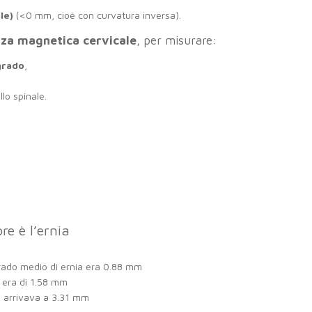
le)
(<0 mm, cioè con curvatura inversa).
nza magnetica cervicale
, per misurare:
grado
,
lo spinale.
re è l’ernia
 grado medio di ernia era 0.88 mm
ia era di 1.58 mm
si arrivava a 3.31 mm