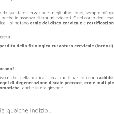
 da questa osservazione: negli ultimi anni, sempre più gi
, anche in assenza di traumi evidenti. E nel corso degli es
tica – si notano
ernie del disco cervicale
e
rettificazion
creta:
perdita della fisiologica curvatura cervicale (lordosi) 
iorano?
o è che, nella pratica clinica, molti pazienti con
rachide
egni di degenerazione discale precoce
,
ernie multiple
tomatiche
, anche in età giovane.
ià qualche indizio…