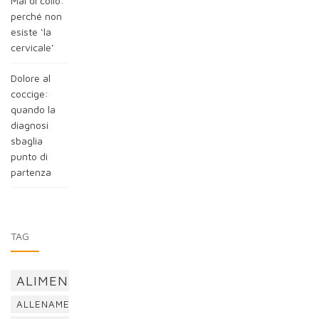
Mal di collo:
perché non
esiste ‘la
cervicale’
Dolore al
coccige:
quando la
diagnosi
sbaglia
punto di
partenza
TAG
ALIMENTAZIONE
ALLENAMENTO