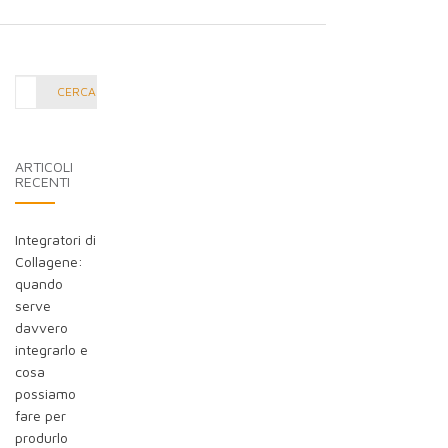
Cerca
CERCA
nel
blog:
ARTICOLI
RECENTI
Integratori di
Collagene:
quando
serve
davvero
integrarlo e
cosa
possiamo
fare per
produrlo