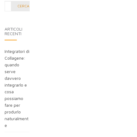
Cerca
CERCA
nel
blog:
ARTICOLI
RECENTI
Integratori di
Collagene:
quando
serve
davvero
integrarlo e
cosa
possiamo
fare per
produrlo
naturalment
e