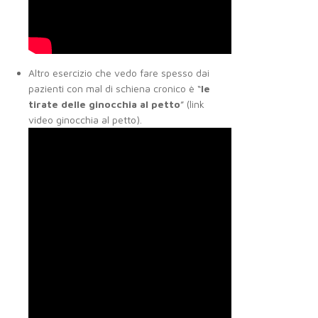
Altro esercizio che vedo fare spesso dai
pazienti con mal di schiena cronico è “
le
tirate delle ginocchia al petto
” (link
video ginocchia al petto).