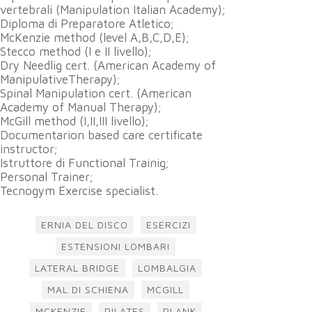
vertebrali (Manipulation Italian Academy);
Diploma di Preparatore Atletico;
McKenzie method (level A,B,C,D,E);
Stecco method (I e II livello);
Dry Needlig cert. (American Academy of
ManipulativeTherapy);
Spinal Manipulation cert. (American
Academy of Manual Therapy);
McGill method (I,II,III livello);
Documentarion based care certificate
instructor;
Istruttore di Functional Trainig;
Personal Trainer;
Tecnogym Exercise specialist.
ERNIA DEL DISCO
ESERCIZI
ESTENSIONI LOMBARI
LATERAL BRIDGE
LOMBALGIA
MAL DI SCHIENA
MCGILL
MCKENZIE
PILATES
PLANK