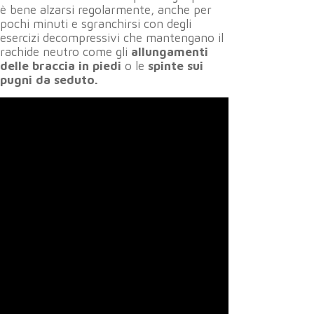
è bene alzarsi regolarmente, anche per
pochi minuti e sgranchirsi con degli
esercizi decompressivi che mantengano il
rachide neutro come gli
allungamenti
delle braccia in piedi
o le
spinte sui
pugni da seduto.