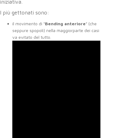
iniziativa.
I più gettonati sono:
il movimento di “
Bending anteriore
” (che
seppure spopoli) nella maggiorparte dei casi
va evitato del tutto.