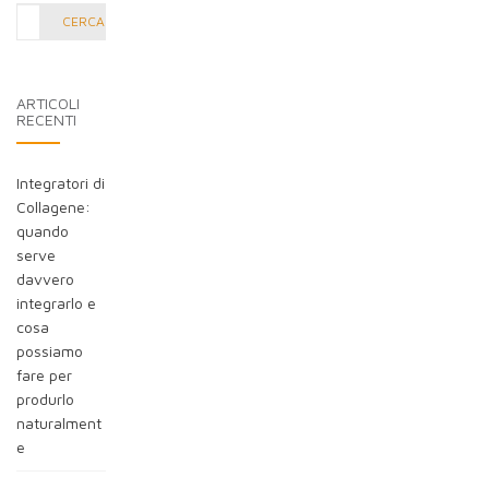
Cerca
CERCA
nel
blog:
ARTICOLI
RECENTI
Integratori di
Collagene:
quando
serve
davvero
integrarlo e
cosa
possiamo
fare per
produrlo
naturalment
e