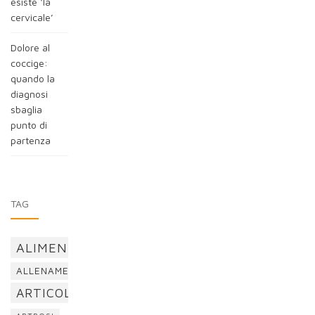
esiste ‘la
cervicale’
Dolore al
coccige:
quando la
diagnosi
sbaglia
punto di
partenza
TAG
ALIMENTAZIONE
ALLENAMENTO
ARTICOLAZIONI