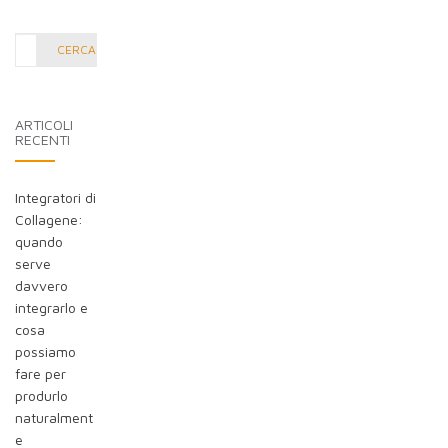
Cerca
CERCA
nel
blog:
ARTICOLI
RECENTI
Integratori di
Collagene:
quando
serve
davvero
integrarlo e
cosa
possiamo
fare per
produrlo
naturalment
e