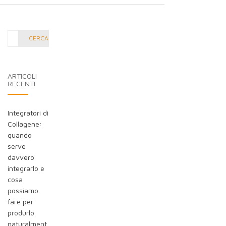
Cerca
CERCA
nel
blog:
ARTICOLI
RECENTI
Integratori di
Collagene:
quando
serve
davvero
integrarlo e
cosa
possiamo
fare per
produrlo
naturalment