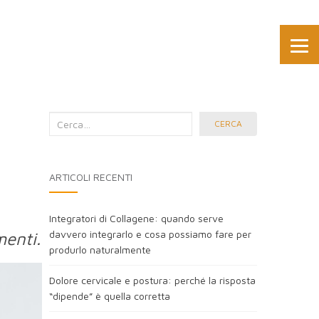
Cerca
CERCA
nel
blog:
ARTICOLI RECENTI
Integratori di Collagene: quando serve
davvero integrarlo e cosa possiamo fare per
menti.
produrlo naturalmente
Dolore cervicale e postura: perché la risposta
“dipende” è quella corretta