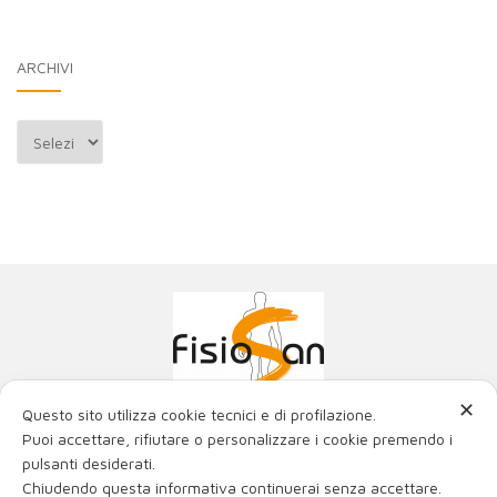
ARCHIVI
Archivi
✕
Questo sito utilizza cookie tecnici e di profilazione.
Poliambulatorio Fisiosan Srl
Puoi accettare, rifiutare o personalizzare i cookie premendo i
La miglior fisioterapia con i migliori ortopedici e fisiatri
pulsanti desiderati.
di Trieste e Friuli Venezia Giulia.
Chiudendo questa informativa continuerai senza accettare.
Via Genova 21, 34121 Trieste