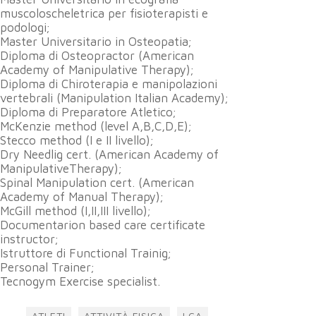
muscoloscheletrica per fisioterapisti e
podologi;
Master Universitario in Osteopatia;
Diploma di Osteopractor (American
Academy of Manipulative Therapy);
Diploma di Chiroterapia e manipolazioni
vertebrali (Manipulation Italian Academy);
Diploma di Preparatore Atletico;
McKenzie method (level A,B,C,D,E);
Stecco method (I e II livello);
Dry Needlig cert. (American Academy of
ManipulativeTherapy);
Spinal Manipulation cert. (American
Academy of Manual Therapy);
McGill method (I,II,III livello);
Documentarion based care certificate
instructor;
Istruttore di Functional Trainig;
Personal Trainer;
Tecnogym Exercise specialist.
ATLETI
ATTIVITÀ FISICA
LCA