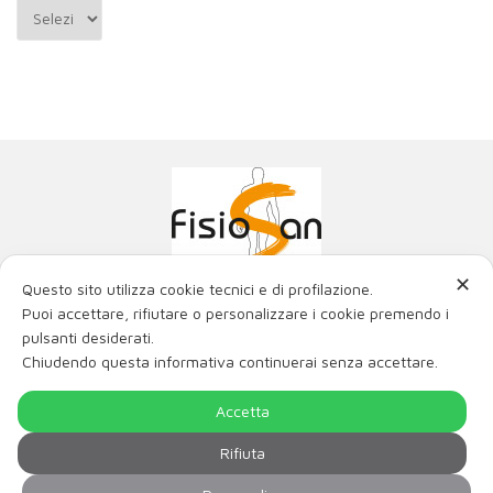
Archivi
✕
Questo sito utilizza cookie tecnici e di profilazione.
Poliambulatorio Fisiosan Srl
Puoi accettare, rifiutare o personalizzare i cookie premendo i
La miglior fisioterapia con i migliori ortopedici e fisiatri
pulsanti desiderati.
di Trieste e Friuli Venezia Giulia.
Chiudendo questa informativa continuerai senza accettare.
Via Genova 21, 34121 Trieste
Via Matteotti 2/c, 34015 Muggia (TS)
P.IVA / C.F. 00980220321 num. REA- TS - 115514 -
Accetta
Cap. soc. € 16.774,16 i.v.
Rifiuta
Tel: +39 040 3478678 / Fax: +39 040 3478686 /