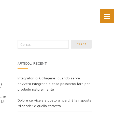
Cerca
CERCA
nel
blog:
ARTICOLI RECENTI
Integratori di Collagene: quando serve
davvero integrarlo e cosa possiamo fare per
!
produrlo naturalmente
 che
Dolore cervicale e postura: perché la risposta
ità
“dipende” è quella corretta