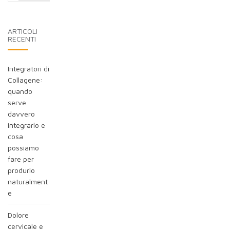
nel
blog:
ARTICOLI
RECENTI
Integratori di
Collagene:
quando
serve
davvero
integrarlo e
cosa
possiamo
fare per
produrlo
naturalment
e
Dolore
cervicale e