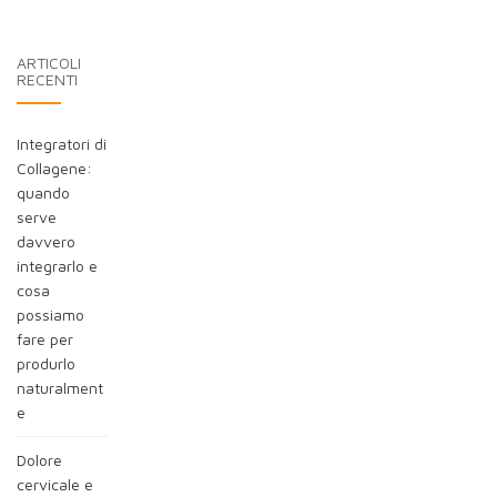
nel
blog:
ARTICOLI
RECENTI
Integratori di
Collagene:
quando
serve
davvero
integrarlo e
cosa
possiamo
fare per
produrlo
naturalment
e
Dolore
cervicale e