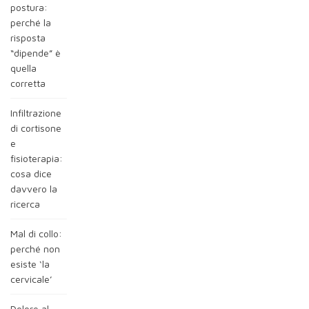
postura:
perché la
risposta
“dipende” è
quella
corretta
Infiltrazione
di cortisone
e
fisioterapia:
cosa dice
davvero la
ricerca
Mal di collo:
perché non
esiste ‘la
cervicale’
Dolore al