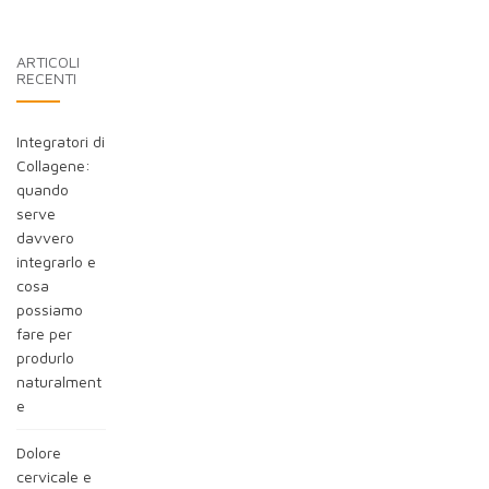
nel
blog:
ARTICOLI
RECENTI
Integratori di
Collagene:
quando
serve
davvero
integrarlo e
cosa
possiamo
fare per
produrlo
naturalment
e
Dolore
cervicale e