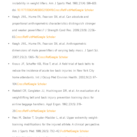
instability in weight lifters. Am J Sports Med. 1993;21(4):599–603.
doi:
10.1177/036354659302100419
.
CrossRef
PubMed
Google Scholar
Keogh JWL, Hume PA, Pearson SN, et al. Can absolute and
proportional anthropometric characteristics distinguish stronger
and weaker powerlifters? J Strength Cond Res. 2009;23(8):2256–
65.
CrossRef
PubMed
Google Scholar
Keogh JWL, Hume PA, Pearson SN, et al. Anthropometric
dimensions of male powerlifters of varying body mass. J Sport Sci.
2007;25(2):1365–76.
CrossRef
Google Scholar
Kraus JF, Schaffer KB, Rice T, et al. A field trial of back belts to
reduce the incidence of acute low back injuries in New York City
home attendants. Int J Occup Med Environ Health. 2002;8(2):97–
104.
CrossRef
Google Scholar
Reddell CR, Congleton JJ, Huchingson DR, et al. An evaluation of a
weightlifting belt and back injury prevention training class for
airline baggage handlers. Appl Ergon. 1992;23(5):319–
29.
CrossRef
PubMed
Google Scholar
Fees M, Decker T, Snyder-Mackler L, et al. Upper extremity weight-
training modifications for the injured athlete. A clinical perspective.
Am J Sports Med. 1998;26(5):732–42.
PubMed
Google Scholar