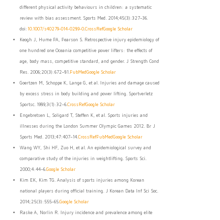
different physical activity behaviours in children: a systematic
review with bias assessment. Sports Med. 2014;45(3):327–36.
doi:
10.1007/s40279-014-0289-0
.
CrossRef
Google Scholar
Keogh J, Hume PA, Pearson S. Retrospective injury epidemiology of
one hundred one Oceania competitive power lifters: the effects of
age, body mass, competitive standard, and gender. J Strength Cond
Res. 2006;20(3):672–81.
PubMed
Google Scholar
Goertzen M, Schoppe K, Lange G, et al. Injuries and damage caused
by excess stress in body building and power lifting. Sportverletz
Sportsc. 1989;3(1):32–6.
CrossRef
Google Scholar
Engebretsen L, Soligard T, Steffen K, et al. Sports injuries and
illnesses during the London Summer Olympic Games 2012. Br J
Sports Med. 2013;47:407–14.
CrossRef
PubMed
Google Scholar
Wang WY, Shi HF, Zuo H, et al. An epidemiological survey and
comparative study of the injuries in weightlifting. Sports Sci.
2000;4:44–6.
Google Scholar
Kim EK, Kim TG. Analysis of sports injuries among Korean
national players during official training. J Korean Data Inf Sci Soc.
2014;25(3):555–65.
Google Scholar
Raske A, Norlin R. Injury incidence and prevalence among elite