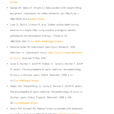
Scholar
George DH, Stakiw K, Wright CJ. Fatal accident with weight-lifting
equipment: implications for safety standards. Can Med Assoc J.
1989;140(8):925–6.
Google Scholar
Luke JL, Farb A, Virmani R, et al. Sudden cardiac death during
exercise in a weight lifter using anabolic androgenic steroids:
pathological and toxicological findings. J Forensic Sci.
1990;35(6):1441–7.
CrossRef
PubMed
Google Scholar
National Center for Catastrophic Sport Injury Research. 2016.
Definition. In: Catastrophic injury.
http://nccsir.unc.edu/definition-
of-injury/
. Accessed 13 May 2016.
Caine D, Harmer P, Schiff M. Preface. In: Caine D, Harmer P, Schiff
M, editors. The encyclopaedia of sports medicine: the epidemiology
of injury in Olympic sports. Oxford: Blackwell; 2009. p. xi–
xiii.
CrossRef
Google Scholar
Keogh JWL. Weightlifting. In: Caine D, Harmer P, Schiff M, editors.
The encyclopaedia of sports medicine: the epidemiology of injury in
Olympic sports. Oxford, England: Blackwell; 2009. p. 336–
50.
CrossRef
Google Scholar
Brown EW, Kimball RG. Medical history associated with adolescent