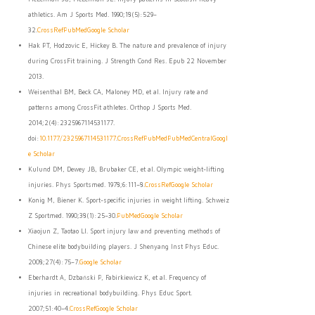
athletics. Am J Sports Med. 1990;18(5):529–
32.
CrossRef
PubMed
Google Scholar
Hak PT, Hodzovic E, Hickey B. The nature and prevalence of injury
during CrossFit training. J Strength Cond Res. Epub 22 November
2013.
Weisenthal BM, Beck CA, Maloney MD, et al. Injury rate and
patterns among CrossFit athletes. Orthop J Sports Med.
2014;2(4):2325967114531177.
doi:
10.1177/2325967114531177
.
CrossRef
PubMed
PubMedCentral
Googl
e Scholar
Kulund DM, Dewey JB, Brubaker CE, et al. Olympic weight-lifting
injuries. Phys Sportsmed. 1978;6:111–8.
CrossRef
Google Scholar
Konig M, Biener K. Sport-specific injuries in weight lifting. Schweiz
Z Sportmed. 1990;38(1):25–30.
PubMed
Google Scholar
Xiaojun Z, Taotao LI. Sport injury law and preventing methods of
Chinese elite bodybuilding players. J Shenyang Inst Phys Educ.
2008;27(4):75–7.
Google Scholar
Eberhardt A, Dzbański P, Fabirkiewicz K, et al. Frequency of
injuries in recreational bodybuilding. Phys Educ Sport.
2007;51:40–4.
CrossRef
Google Scholar