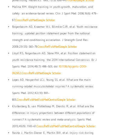
powerlifting. Pediatrics. 1983;72(5):636–44.
PubMed
Google Scholar
Malina RM. Weight training in youth-growth, maturation, and
safety: an evidence-based review. Clin J Sport Med. 2006;16(6):478–
87.
CrossRef
PubMed
Google Scholar
Faigenbaum AD, Kraemer WJ, Blimkie CJR, et al. Youth resistance
training: updated position statement paper from the national
strength and conditioning association. J Strength Cond Res.
2009;23(S5):S60–79.
CrossRef
PubMed
Google Scholar
Lloyd RS, Faigenbaum AD, Stone MH, et al. Position statement on
youth resistance training: the 2014 International Consensus. Br J
Sports Med. 2014;48(7):498–505. doi:
10.1136/bjsports-2013-
092952
.
CrossRef
PubMed
Google Scholar
Lopes AD, Hespanhol LCJ, Yeung SS, et al. What are the main
running-related musculoskeletal injuries? A systematic review.
Sports Med. 2012;42(10):891–
905.
CrossRef
PubMed
PubMedCentral
Google Scholar
Kluitenberg B, van Middelkoop M, Diercks R, et al. What are the
differences in injury proportions between different populations of
runners? A systematic review and meta-analysis. Sports Med.
2015;45(8):1143–61.
CrossRef
PubMed
PubMedCentral
Google Scholar
Nauta J, Martin-Diener E, Martin BW, et al. Injury risk during