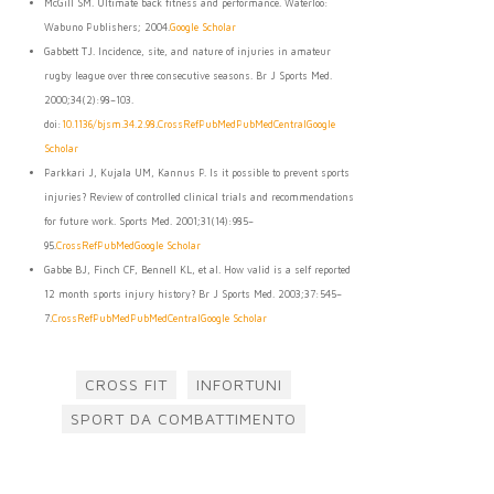
McGill SM. Ultimate back fitness and performance. Waterloo:
Wabuno Publishers; 2004.
Google Scholar
Gabbett TJ. Incidence, site, and nature of injuries in amateur
rugby league over three consecutive seasons. Br J Sports Med.
2000;34(2):98–103.
doi:
10.1136/bjsm.34.2.98
.
CrossRef
PubMed
PubMedCentral
Google
Scholar
Parkkari J, Kujala UM, Kannus P. Is it possible to prevent sports
injuries? Review of controlled clinical trials and recommendations
for future work. Sports Med. 2001;31(14):985–
95.
CrossRef
PubMed
Google Scholar
Gabbe BJ, Finch CF, Bennell KL, et al. How valid is a self reported
12 month sports injury history? Br J Sports Med. 2003;37:545–
7.
CrossRef
PubMed
PubMedCentral
Google Scholar
CROSS FIT
INFORTUNI
SPORT DA COMBATTIMENTO