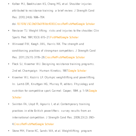
Kolber MJ, Beekhuizen KS, Cheng MS, et al. Shoulder injuries
attributed to resistance training: a brief review. J Strength Cond
Res. 2010;24(6):1696–704.
doi:
10.1519/JSC.0b013e3181dc4330
.
CrossRef
PubMed
Google Scholar
Neviaser TJ. Weight lifting: risks and injuries to the shoulder. Clin
Sports Med. 1991;10(3):615–21.
PubMed
Google Scholar
Winwood PW, Keogh JWL, Harris NK. The strength and
conditioning practices of strongman competitors. J Strength Cond
Res. 2011;25(11):3118–28.
CrossRef
PubMed
Google Scholar
Fleck SJ, Kraemer WJ. Designing resistance training programs.
2nd ed. Champaign: Human Kinetics; 1997.
Google Scholar
Kraemer WJ, Koziris LP. Olympic weightlifting and powerlifting.
In: Lamb DR, Knuttgen HG, Murray R, editors. Physiology and
nutrition for competitive sport. Carmel: Cooper; 1994. p. 1–54.
Google
Scholar
Swinton PA, Lloyd R, Agouris I, et al. Contemporary training
practices in elite British powerlifters: survey results from an
international competition. J Strength Cond Res. 2009;23(2):380–
4.
CrossRef
PubMed
Google Scholar
Stone MH, Pierce KC, Sands WA, et al. Weightlifting: program