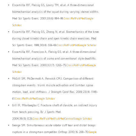
Escamilla RF, Fleisig GS, Lowry TM, et al. A three-dimensional
biomechanical analysis of the squat during varying stance widths.
Med Sci Sports Exerc. 2001;33(6):984–98.
CrossRef
PubMed
Google
Scholar
Escamilla RF, Fleisig GS, Zheng N, et al. Biomechanics of the knee
during closed kinetic chain and open kinetic chain exercises. Med
Sci Sports Exerc. 1998;30(4):556–69.
CrossRef
PubMed
Google Scholar
Escamilla RF, Francisco A, Fleisig GS, et al. A three-dimensional
biomechanical analysis of sumo and conventional style deadlifts.
Med Sci Sports Exerc. 2000;32(7):1265–75.
CrossRef
PubMed
Google
Scholar
McGill SM, McDermott A, Fenwick CMJ. Comparison of different
strongman events: trunk muscle activation and lumbar spine
motion, load, and stiffness. J Strength Cond Res. 2009;23(4):1148–
61.
CrossRef
PubMed
Google Scholar
Gill IP, Mbubaegbu C. Fracture shaft of clavicle, an indirect injury
from bench pressing. Br J Sports Med.
2004;38(5):E26.
CrossRef
PubMed
PubMedCentral
Google Scholar
George SM. Simultaneous acute rotator cuff tear and distal biceps
rupture in a strongman competitor. Orthop. 2010;16:268–70.
Google