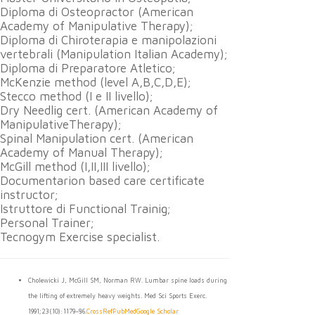
Diploma di Osteopractor (American
Academy of Manipulative Therapy);
Diploma di Chiroterapia e manipolazioni
vertebrali (Manipulation Italian Academy);
Diploma di Preparatore Atletico;
McKenzie method (level A,B,C,D,E);
Stecco method (I e II livello);
Dry Needlig cert. (American Academy of
ManipulativeTherapy);
Spinal Manipulation cert. (American
Academy of Manual Therapy);
McGill method (I,II,III livello);
Documentarion based care certificate
instructor;
Istruttore di Functional Trainig;
Personal Trainer;
Tecnogym Exercise specialist.
Cholewicki J, McGill SM, Norman RW. Lumbar spine loads during
the lifting of extremely heavy weights. Med Sci Sports Exerc.
1991;23(10):1179–86.
CrossRef
PubMed
Google Scholar