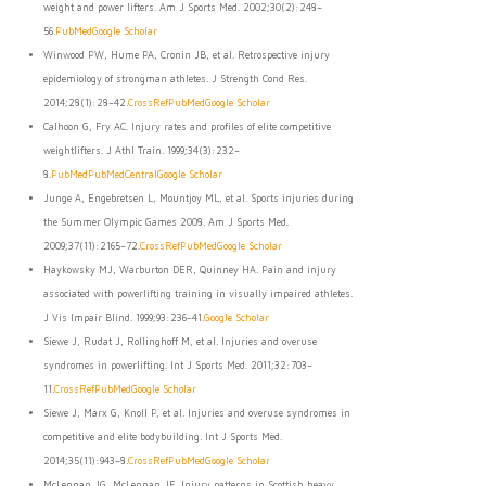
weight and power lifters. Am J Sports Med. 2002;30(2):248–
56.
PubMed
Google Scholar
Winwood PW, Hume PA, Cronin JB, et al. Retrospective injury
epidemiology of strongman athletes. J Strength Cond Res.
2014;28(1):28–42.
CrossRef
PubMed
Google Scholar
Calhoon G, Fry AC. Injury rates and profiles of elite competitive
weightlifters. J Athl Train. 1999;34(3):232–
8.
PubMed
PubMedCentral
Google Scholar
Junge A, Engebretsen L, Mountjoy ML, et al. Sports injuries during
the Summer Olympic Games 2008. Am J Sports Med.
2009;37(11):2165–72.
CrossRef
PubMed
Google Scholar
Haykowsky MJ, Warburton DER, Quinney HA. Pain and injury
associated with powerlifting training in visually impaired athletes.
J Vis Impair Blind. 1999;93:236–41.
Google Scholar
Siewe J, Rudat J, Rollinghoff M, et al. Injuries and overuse
syndromes in powerlifting. Int J Sports Med. 2011;32:703–
11.
CrossRef
PubMed
Google Scholar
Siewe J, Marx G, Knoll P, et al. Injuries and overuse syndromes in
competitive and elite bodybuilding. Int J Sports Med.
2014;35(11):943–8.
CrossRef
PubMed
Google Scholar
McLennan JG, McLennan JE. Injury patterns in Scottish heavy