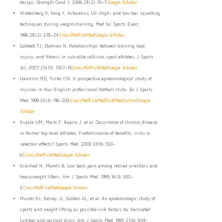
design. Strength Cond J. 2006;28(2):10–7.
Google Scholar
Wretenberg P, Feng Y, Arborelius UP. High- and low-bar squatting
techniques during weight-training. Med Sci Sports Exerc.
1996;28(2):218–24.
CrossRef
PubMed
Google Scholar
Gabbett TJ, Domrow N. Relationships between training load,
injury, and fitness in sub-elite collision sport athletes. J Sports
Sci. 2007;25(13):1507–19.
CrossRef
PubMed
Google Scholar
Hawkins RD, Fuller CW. A prospective epidemiological study of
injuries in four English professional football clubs. Br J Sports
Med. 1999;33(3):196–203.
CrossRef
PubMed
PubMedCentral
Google
Scholar
Kujala UM, Marti P, Kaprio J, et al. Occurrence of chronic disease
in former top-level athletes. Predominance of benefits, risks or
selection effects? Sports Med. 2003;33(8):553–
61.
CrossRef
PubMed
Google Scholar
Granhed H, Morelli B. Low back pain among retired wrestlers and
heavyweight lifters. Am J Sports Med. 1988;16(5):530–
3.
CrossRef
PubMed
Google Scholar
Mundt DJ, Kelsey JL, Golden AL, et al. An epidemiologic study of
sports and weight lifting as possible risk factors for herniated
lumbar and cervical discs. Am J Sports Med. 1993;21(6):854–