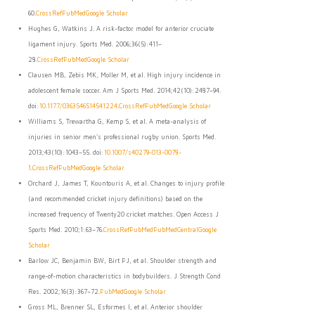
60.
CrossRef
PubMed
Google Scholar
Hughes G, Watkins J. A risk-factor model for anterior cruciate
ligament injury. Sports Med. 2006;36(5):411–
28.
CrossRef
PubMed
Google Scholar
Clausen MB, Zebis MK, Moller M, et al. High injury incidence in
adolescent female soccer. Am J Sports Med. 2014;42(10):2487–94.
doi:
10.1177/0363546514541224
.
CrossRef
PubMed
Google Scholar
Williams S, Trewartha G, Kemp S, et al. A meta-analysis of
injuries in senior men’s professional rugby union. Sports Med.
2013;43(10):1043–55. doi:
10.1007/s40279-013-0078-
1
.
CrossRef
PubMed
Google Scholar
Orchard J, James T, Kountouris A, et al. Changes to injury profile
(and recommended cricket injury definitions) based on the
increased frequency of Twenty20 cricket matches. Open Access J
Sports Med. 2010;1:63–76.
CrossRef
PubMed
PubMedCentral
Google
Scholar
Barlow JC, Benjamin BW, Birt PJ, et al. Shoulder strength and
range-of-motion characteristics in bodybuilders. J Strength Cond
Res. 2002;16(3):367–72.
PubMed
Google Scholar
Gross ML, Brenner SL, Esformes I, et al. Anterior shoulder