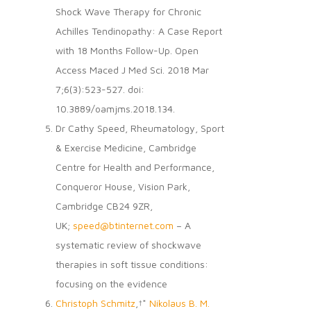
Shock Wave Therapy for Chronic
Achilles Tendinopathy: A Case Report
with 18 Months Follow-Up. Open
Access Maced J Med Sci. 2018 Mar
7;6(3):523-527. doi:
10.3889/oamjms.2018.134.
Dr Cathy Speed, Rheumatology, Sport
& Exercise Medicine, Cambridge
Centre for Health and Performance,
Conqueror House, Vision Park,
Cambridge CB24 9ZR,
UK;
speed@btinternet.com
– A
systematic review of shockwave
therapies in soft tissue conditions:
focusing on the evidence
Christoph Schmitz
,†*
Nikolaus B. M.