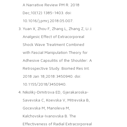
A Narrative Review PM R. 2018
Dec;10(12):1385-1403. doi:
10.1016/j.pmrj.2018.05.007.
Yuan X, Zhou F, Zhang L, Zhang Z, Li J.
Analgesic Effect of Extracorporeal
Shock Wave Treatment Combined
with Fascial Manipulation Theory for
Adhesive Capsulitis of the Shoulder: A
Retrospective Study. Biomed Res Int.
2018 Jan 18;2018:3450940. doi:
10.1155/2018/3450940.
Nikolikj-Dimitrova ED, Gjerakaroska-
Savevska C, Koevska V, Mitrevska B,
Gocevska M, Manoleva M,
Kalchovska-Ivanovska B. The
Effectiveness of Radial Extracorporeal