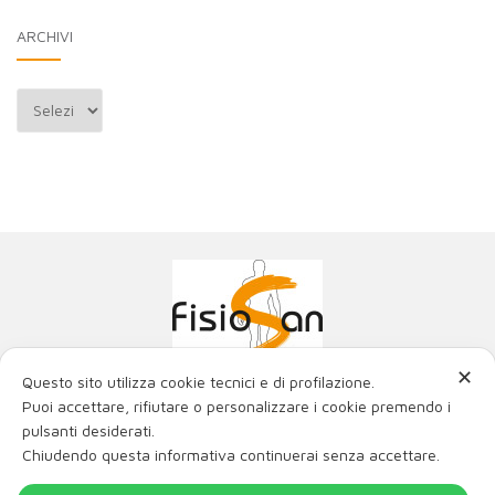
ARCHIVI
Archivi
✕
Questo sito utilizza cookie tecnici e di profilazione.
Poliambulatorio Fisiosan Srl
Puoi accettare, rifiutare o personalizzare i cookie premendo i
La miglior fisioterapia con i migliori ortopedici e fisiatri
pulsanti desiderati.
di Trieste e Friuli Venezia Giulia.
Chiudendo questa informativa continuerai senza accettare.
Via Genova 21, 34121 Trieste
Via Matteotti 2/c, 34015 Muggia (TS)