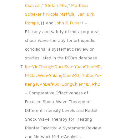
Császár
,†
Stefan Milz
,†
Matthias
Schieker
,‡
Nicola Maffulli
,
Jan-Dirk
Rompe
,|| and
John P. Furia
†† –
Efficacy and safety of extracorporeal
shock wave therapy for orthopedic
conditions: a systematic review on
studies listed in the PEDro database
Ke-VinChangMDacd
Ssu-YuanChenMD,
PhDac
Wen-ShiangChenMD, PhDac
Yu-
KangTuPhDef
Kuo-LiongChienMD, PhD
– Comparative Effectiveness of
Focused Shock Wave Therapy of
Different Intensity Levels and Radial
Shock Wave Therapy for Treating
Plantar Fasciitis: A Systematic Review
and Network Meta-Analysis