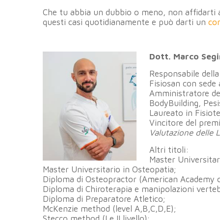
Che tu abbia un dubbio o meno, non affidarti a
questi casi quotidianamente e può darti un
con
Dott. Marco Segi
Responsabile della
Fisiosan con sede 
Amministratore del
BodyBuilding, Pesi
Laureato in Fisiote
Vincitore del premi
Valutazione delle 
Altri titoli:
Master Universitari
Master Universitario in Osteopatia;
Diploma di Osteopractor (American Academy o
Diploma di Chiroterapia e manipolazioni verteb
Diploma di Preparatore Atletico;
McKenzie method (level A,B,C,D,E);
Stecco method (I e II livello);