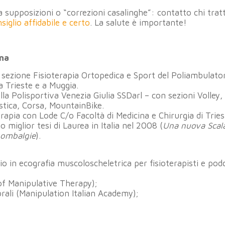
 supposizioni o “correzioni casalinghe”: contatto chi trat
siglio affidabile e certo
. La salute è importante!
na
 sezione Fisioterapia Ortopedica e Sport del Poliambulato
a Trieste e a Muggia.
la Polisportiva Venezia Giulia SSDarl – con sezioni Volley,
stica, Corsa, MountainBike.
rapia con Lode C/o Facoltà di Medicina e Chirurgia di Tries
o miglior tesi di Laurea in Italia nel 2008 (
Una nuova Scala
Lombalgie
).
o in ecografia muscoloscheletrica per fisioterapisti e podo
f Manipulative Therapy);
rali (Manipulation Italian Academy);