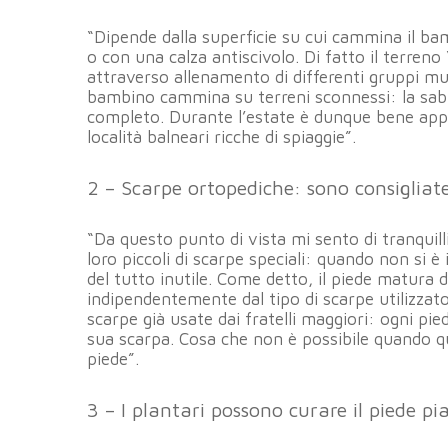
“Dipende dalla superficie su cui cammina il bam
o con una calza antiscivolo. Di fatto il terreno 
attraverso allenamento di differenti gruppi m
bambino cammina su terreni sconnessi: la sabbi
completo. Durante l’estate è dunque bene appro
località balneari ricche di spiaggie”.
2 – Scarpe ortopediche: sono consigliat
“Da questo punto di vista mi sento di tranquill
loro piccoli di scarpe speciali: quando non si è
del tutto inutile. Come detto, il piede matura 
indipendentemente dal tipo di scarpe utilizzato
scarpe già usate dai fratelli maggiori: ogni pie
sua scarpa. Cosa che non è possibile quando qu
piede”.
3 – I plantari possono curare il piede pi