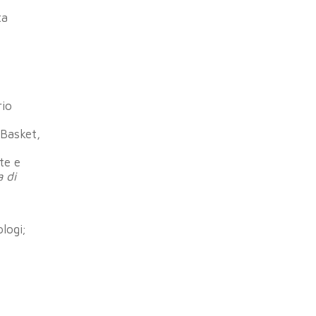
ta
rio
 Basket,
te e
 di
logi;