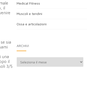
imale
Medical Fitness
 il
venire
Muscoli e tendini
Ossa e articolazioni
 se sia
ARCHIVI
esami
i una
Archivi
opo il
oli 3/5