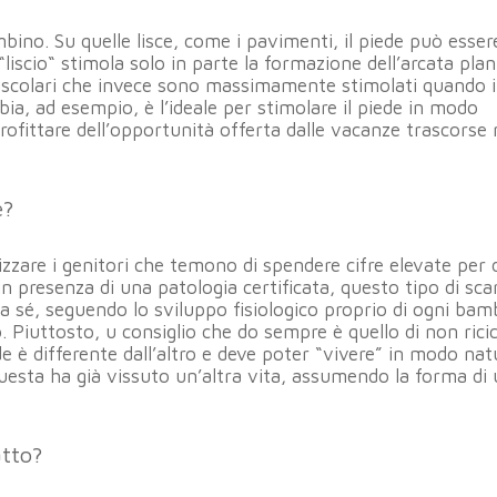
bino. Su quelle lisce, come i pavimenti, il piede può esse
“liscio“ stimola solo in parte la formazione dell’arcata pla
uscolari che invece sono massimamente stimolati quando i
a, ad esempio, è l’ideale per stimolare il piede in modo
fittare dell’opportunità offerta dalle vacanze trascorse 
e?
izzare i genitori che temono di spendere cifre elevate per 
 in presenza di una patologia certificata, questo tipo di sca
da sé, seguendo lo sviluppo fisiologico proprio di ogni bam
. Piuttosto, u consiglio che do sempre è quello di non ricic
de è differente dall’altro e deve poter “vivere” in modo nat
esta ha già vissuto un’altra vita, assumendo la forma di 
atto?