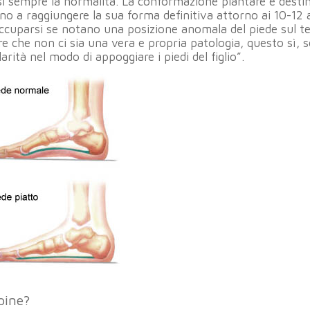
si sempre la normalità. La conformazione plantare è desti
ino a raggiungere la sua forma definitiva attorno ai 10-12 
occuparsi se notano una posizione anomala del piede sul t
are che non ci sia una vera e propria patologia, questo sì, 
rità nel modo di appoggiare i piedi del figlio”.
rpine?