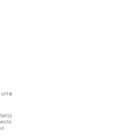
o una
ntatto
questo
ui