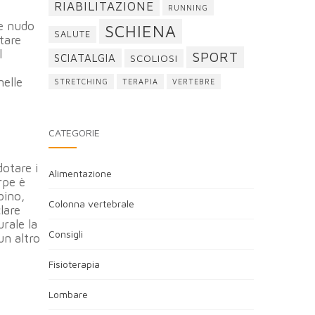
RIABILITAZIONE
RUNNING
re nudo
SCHIENA
SALUTE
ntare
l
SPORT
SCIATALGIA
SCOLIOSI
nelle
STRETCHING
TERAPIA
VERTEBRE
CATEGORIE
dotare i
Alimentazione
rpe è
bino,
Colonna vertebrale
lare
urale la
Consigli
un altro
Fisioterapia
Lombare