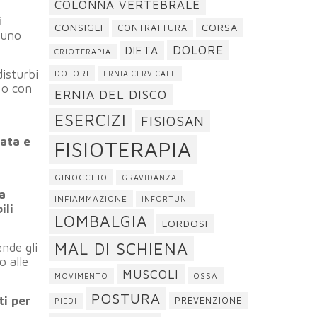
COLONNA VERTEBRALE
i
CONSIGLI
CORSA
CONTRATTURA
tuno
DOLORE
DIETA
CRIOTERAPIA
disturbi
DOLORI
ERNIA CERVICALE
 o con
ERNIA DEL DISCO
ESERCIZI
FISIOSAN
zata e
FISIOTERAPIA
GINOCCHIO
GRAVIDANZA
la
INFIAMMAZIONE
INFORTUNI
ili
LOMBALGIA
LORDOSI
MAL DI SCHIENA
nde gli
o alle
MUSCOLI
OSSA
MOVIMENTO
POSTURA
ti per
PREVENZIONE
PIEDI