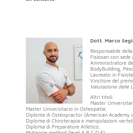
Dott. Marco Segi
Responsabile della
Fisiosan con sede 
Amministratore del
BodyBuilding, Pesi
Laureato in Fisiote
Vincitore del premi
Valutazione delle 
Altri titoli:
Master Universitari
Master Universitario in Osteopatia;
Diploma di Osteopractor (American Academy o
Diploma di Chiroterapia e manipolazioni verteb
Diploma di Preparatore Atletico;
McKenzie method (level A,B,C,D,E);