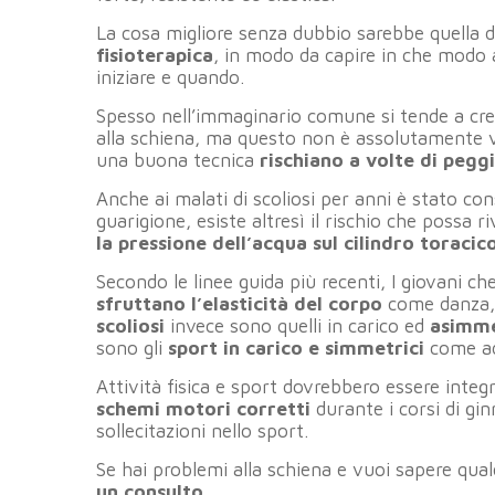
La cosa migliore senza dubbio sarebbe quella d
fisioterapica
, in modo da capire in che modo 
iniziare e quando.
Spesso nell’immaginario comune si tende a cre
alla schiena, ma questo non è assolutamente 
una buona tecnica
rischiano a volte di pegg
Anche ai malati di scoliosi per anni è stato cons
guarigione, esiste altresì il rischio che possa r
la pressione dell’acqua
sul cilindro toracic
Secondo le linee guida più recenti, I giovani c
sfruttano l’elasticità del corpo
come danza, g
scoliosi
invece sono quelli in carico ed
asimme
sono gli
sport in carico e simmetrici
come ad 
Attività fisica e sport dovrebbero essere inte
schemi motori corretti
durante i corsi di gin
sollecitazioni nello sport.
Se hai problemi alla schiena e vuoi sapere quale
un consulto
.