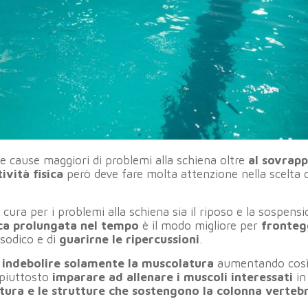
e cause maggiori di problemi alla schiena oltre
al sovrap
tività fisica
però deve fare molta attenzione nella scelta d
cura per i problemi alla schiena sia il riposo e la sospens
sica prolungata nel tempo
è il modo migliore per
fronteg
isodico e di
guarirne le ripercussioni
.
i
indebolire solamente la muscolatura
aumentando così 
 piuttosto
imparare ad allenare i muscoli
interessati
in
ura e le strutture che sostengono la colonna verteb