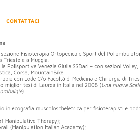
CONTATTACI
na
 sezione Fisioterapia Ortopedica e Sport del Poliambulato
a Trieste e a Muggia.
la Polisportiva Venezia Giulia SSDarl – con sezioni Volley,
stica, Corsa, MountainBike.
rapia con Lode C/o Facoltà di Medicina e Chirurgia di Tries
o miglior tesi di Laurea in Italia nel 2008 (
Una nuova Scala
Lombalgie
).
o in ecografia muscoloscheletrica per fisioterapisti e podo
f Manipulative Therapy);
rali (Manipulation Italian Academy);