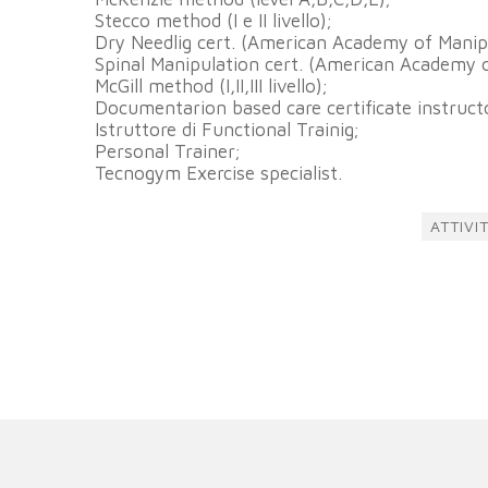
Stecco method (I e II livello);
Dry Needlig cert. (American Academy of Manip
Spinal Manipulation cert. (American Academy 
McGill method (I,II,III livello);
Documentarion based care certificate instruct
Istruttore di Functional Trainig;
Personal Trainer;
Tecnogym Exercise specialist.
ATTIVI