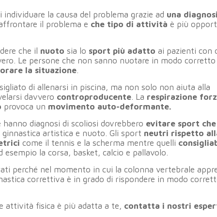
i individuare la causa del problema grazie ad
una diagnos
affrontare il problema e
che tipo di attività
è più oppor
dere che il
nuoto
sia lo
sport più adatto
ai pazienti con 
vero. Le persone che non sanno nuotare in modo corretto
iorare la situazione
.
igliato di allenarsi in piscina, ma non solo non aiuta alla
ivelarsi davvero
controproducente
. La
respirazione for
o
provoca un
movimento auto-deformante.
he hanno diagnosi di scoliosi dovrebbero
evitare sport che
innastica artistica e nuoto. Gli sport
neutri rispetto al
trici
come il tennis e la scherma mentre quelli
consigliab
esempio la corsa, basket, calcio e pallavolo.
grati perché nel momento in cui la colonna vertebrale appre
nastica correttiva è in grado di rispondere in modo corrett
 attività fisica è più adatta a te,
contatta i nostri esper