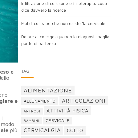
Infiltrazione di cortisone e fisioterapia: cosa
dice davvero la ricerca
Mal di collo: perché non esiste ‘la cervicale’
Dolore al coccige: quando la diagnosi sbaglia
punto di partenza
TAG
peso e
ello
ALIMENTAZIONE
ione
ARTICOLAZIONI
giare e
ALLENAMENTO
ATTIVITÀ FISICA
ARTROSI
il
CERVICALE
BAMBINI
 modo
CERVICALGIA
rale
più
COLLO