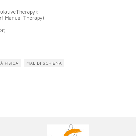
ulativeTherapy);
of Manual Therapy);
or;
TÀ FISICA
MAL DI SCHIENA