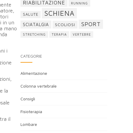
RIABILITAZIONE
RUNNING
mente
matore,
SCHIENA
SALUTE
tori
i in un
SPORT
SCIATALGIA
SCOLIOSI
za mano
onda
STRETCHING
TERAPIA
VERTEBRE
ni i
CATEGORIE
nzione
Alimentazione
zioni,
Colonna vertebrale
e la
Consigli
usale
Fisioterapia
ra il
Lombare