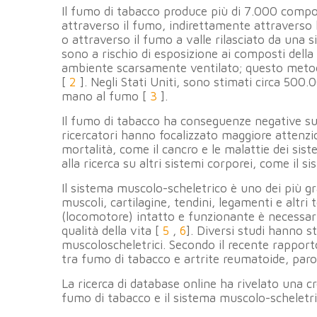
Il fumo di tabacco produce più di 7.000 comp
attraverso il fumo, indirettamente attraverso
o attraverso il fumo a valle rilasciato da una 
sono a rischio di esposizione ai composti dell
ambiente scarsamente ventilato; questo metod
[
2
]. Negli Stati Uniti, sono stimati circa 500
mano al fumo [
3
].
Il fumo di tabacco ha conseguenze negative su
ricercatori hanno focalizzato maggiore attenzio
mortalità, come il cancro e le malattie dei sis
alla ricerca su altri sistemi corporei, come il 
Il sistema muscolo-scheletrico è uno dei più g
muscoli, cartilagine, tendini, legamenti e altri 
(locomotore) intatto e funzionante è necessario
qualità della vita [
5
,
6
]. Diversi studi hanno s
muscoloscheletrici. Secondo il recente rapport
tra fumo di tabacco e artrite reumatoide, paro
La ricerca di database online ha rivelato una cres
fumo di tabacco e il sistema muscolo-scheletri