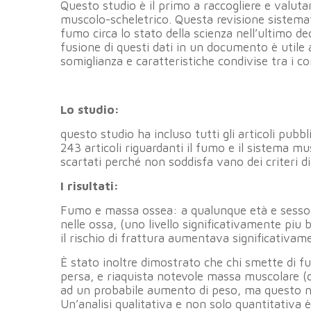
Questo studio è il primo a raccogliere e valutar
muscolo-scheletrico. Questa revisione sistematica
fumo circa lo stato della scienza nell’ultimo d
fusione di questi dati in un documento è utile a
somiglianza e caratteristiche condivise tra i 
Lo studio:
questo studio ha incluso tutti gli articoli pubbl
243 articoli riguardanti il fumo e il sistema m
scartati perché non soddisfa vano dei criteri di 
I risultati:
Fumo e massa ossea: a qualunque età e sesso i
nelle ossa, (uno livello significativamente pi
il rischio di frattura aumentava significativam
È stato inoltre dimostrato che chi smette di f
persa, e riaquista notevole massa muscolare (o
ad un probabile aumento di peso, ma questo n
Un’analisi qualitativa e non solo quantitativa 