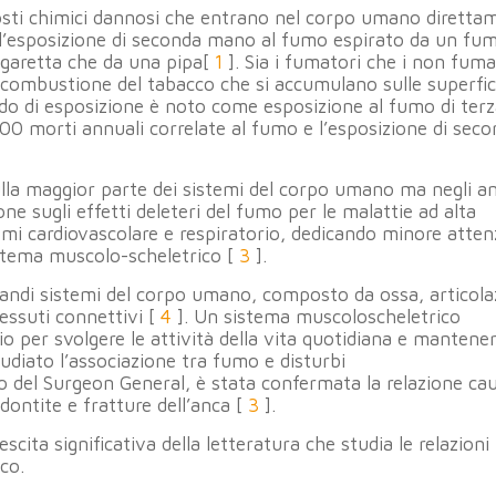
osti chimici dannosi che entrano nel corpo umano diretta
 l’esposizione di seconda mano al fumo espirato da un fu
sigaretta che da una pipa[
1
]. Sia i fumatori che i non fuma
a combustione del tabacco che si accumulano sulle superfic
o di esposizione è noto come esposizione al fumo di ter
.000 morti annuali correlate al fumo e l’esposizione di sec
lla maggior parte dei sistemi del corpo umano ma negli an
ne sugli effetti deleteri del fumo per le malattie ad alta
temi cardiovascolare e respiratorio, dedicando minore atte
sistema muscolo-scheletrico [
3
].
randi sistemi del corpo umano, composto da ossa, articola
tessuti connettivi [
4
]. Un sistema muscoloscheletrico
 per svolgere le attività della vita quotidiana e mantener
tudiato l’associazione tra fumo e disturbi
o del Surgeon General, è stata confermata la relazione ca
dontite e fratture dell’anca [
3
].
cita significativa della letteratura che studia le relazioni t
co.