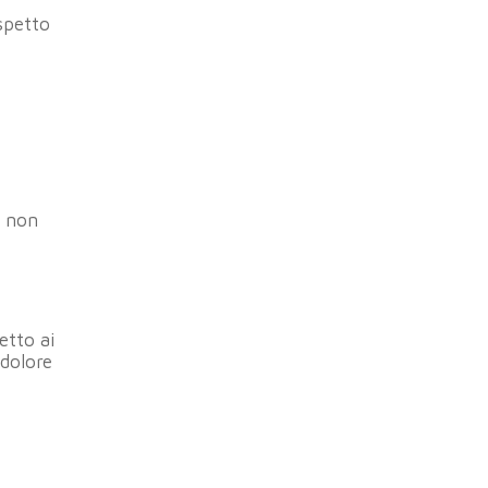
spetto
i non
etto ai
 dolore