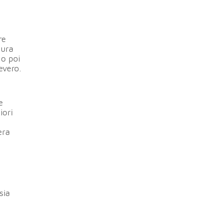
re
tura
 o poi
evero.
e
iori
era
sia