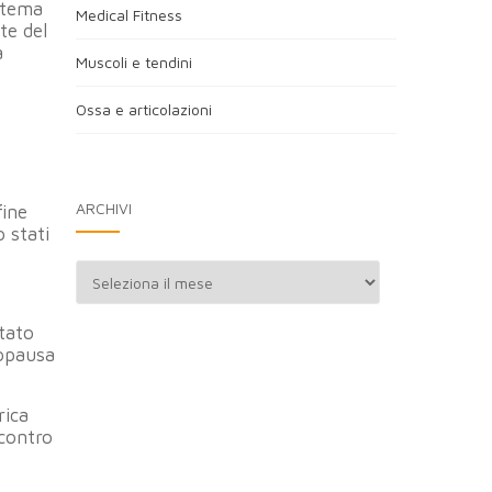
istema
Medical Fitness
te del
a
Muscoli e tendini
Ossa e articolazioni
ARCHIVI
fine
 stati
Archivi
tato
nopausa
rica
ncontro