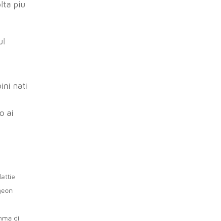
lta piu
ul
ni nati
o ai
lattie
rgeon
mma di