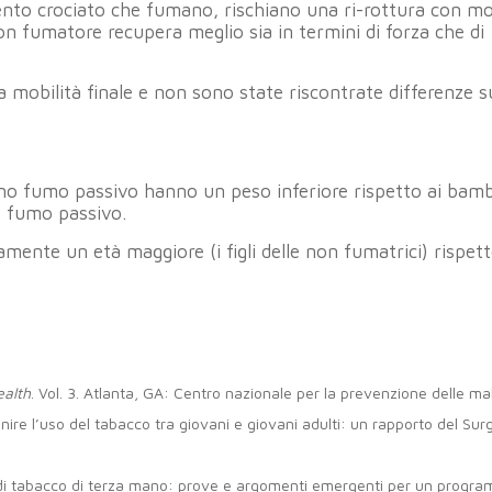
ento crociato che fumano, rischiano una ri-rottura con mo
n fumatore recupera meglio sia in termini di forza che di
 mobilità finale e non sono state riscontrate differenze s
o fumo passivo hanno un peso inferiore rispetto ai bambi
 fumo passivo.
ente un età maggiore (i figli delle non fumatrici) rispett
ealth
. Vol. 3. Atlanta, GA: Centro nazionale per la prevenzione delle ma
nire l’uso del tabacco tra giovani e giovani adulti: un rapporto del Su
o di tabacco di terza mano: prove e argomenti emergenti per un progra