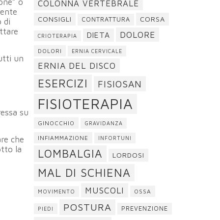
ione” o
COLONNA VERTEBRALE
mente
CONSIGLI
CORSA
CONTRATTURA
 di
ttare
DOLORE
DIETA
CRIOTERAPIA
DOLORI
ERNIA CERVICALE
utti un
ERNIA DEL DISCO
ESERCIZI
FISIOSAN
FISIOTERAPIA
ressa su
GINOCCHIO
GRAVIDANZA
INFIAMMAZIONE
are che
INFORTUNI
tto la
LOMBALGIA
LORDOSI
MAL DI SCHIENA
MUSCOLI
OSSA
MOVIMENTO
POSTURA
PREVENZIONE
PIEDI