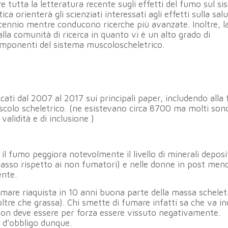
e tutta la letteratura recente sugli effetti del fumo sul s
 orienterà gli scienziati interessati agli effetti sulla salu
ecennio mentre conducono ricerche più avanzate. Inoltre, l
lla comunità di ricerca in quanto vi è un alto grado di
componenti del sistema muscoloscheletrico.
icati dal 2007 al 2017 sui principali paper, includendo alla 
uscolo scheletrico. (ne esistevano circa 8700 ma molti sono
validità e di inclusione )
l fumo peggiora notevolmente il livello di minerali deposi
u basso rispetto ai non fumatori) e nelle donne in post me
ente.
umare riaquista in 10 anni buona parte della massa schelet
ltre che grassa). Chi smette di fumare infatti sa che va i
on deve essere per forza essere vissuto negativamente.
è d’obbligo dunque.