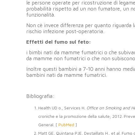
le persone operate per ricostruzione di legam
probabilità rispetto ad un non fumatore, un no
funzionalità.
Non cè invece differenza per quanto riguarda la
rischio infezione post-operatoria.
Effetti del fumo sul feto:
i bimbi nati da mamme fumatrici o che subivan
da mamme non fumatrici o che non subiscono
Inoltre questi bambini a 7-10 anni hanno mediam
bambini nati da mamme fumatrici.
Bibliografia:
Health UD o., Services H.
Office on Smoking and H
croniche e la promozione della salute; 2012. Preve
General. [
PubMed
]
Matt GE, Quintana PJE, Destaillats H., et al. Fum