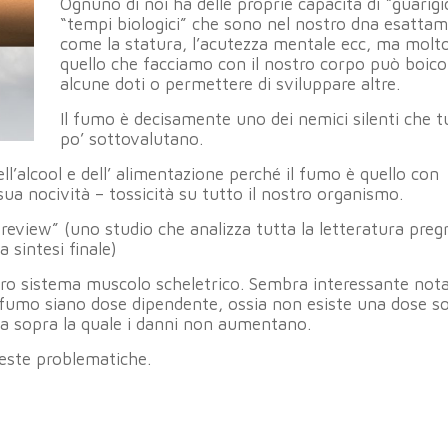
Ognuno di noi ha delle proprie capacità di “guarig
“tempi biologici” che sono nel nostro dna esatta
come la statura, l’acutezza mentale ecc, ma molto
quello che facciamo con il nostro corpo può boico
alcune doti o permettere di sviluppare altre.
Il fumo è decisamente uno dei nemici silenti che t
po’ sottovalutano.
l’alcool e dell’ alimentazione perché il fumo è quello con
sua nocività – tossicità su tutto il nostro organismo.
c review” (uno studio che analizza tutta la letteratura preg
 sintesi finale)
stro sistema muscolo scheletrico. Sembra interessante not
 del fumo siano dose dipendente, ossia non esiste una dose so
glia sopra la quale i danni non aumentano.
este problematiche.