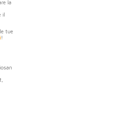
re la
 il
le tue
i
!
siosan
t,