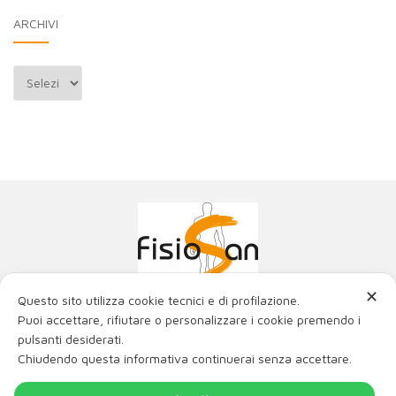
ARCHIVI
Archivi
✕
Questo sito utilizza cookie tecnici e di profilazione.
Poliambulatorio Fisiosan Srl
Puoi accettare, rifiutare o personalizzare i cookie premendo i
La miglior fisioterapia con i migliori ortopedici e fisiatri
pulsanti desiderati.
di Trieste e Friuli Venezia Giulia.
Chiudendo questa informativa continuerai senza accettare.
Via Genova 21, 34121 Trieste
Via Matteotti 2/c, 34015 Muggia (TS)