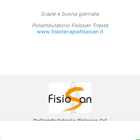
Grazie e buona giornata.
Poliambulatorio Fisiosan Trieste
www.fisioterapiafisiosan.it
Poliambulatorio Fisiosan Srl
oterapia con i migliori ortopedici e fisiatri di Trieste e Friuli
Via Genova 21, 34121 Trieste
e.
Via Matteotti 2/c, 34015 Muggia (TS)