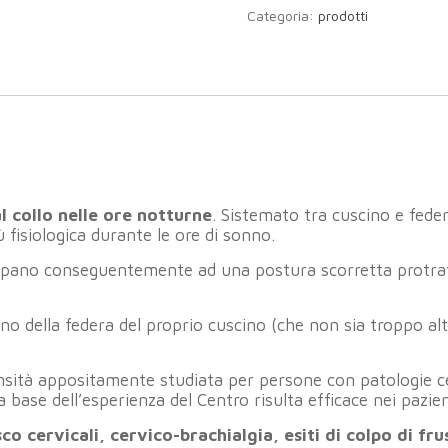
Categoria:
prodotti
l collo nelle ore notturne
. Sistemato tra cuscino e federa
 fisiologica durante le ore di sonno.
uppano conseguentemente ad una postura scorretta protrat
erno della federa del proprio cuscino (che non sia troppo al
nsità appositamente studiata per persone con patologie cer
base dell’esperienza del Centro risulta efficace nei pazient
sco cervicali, cervico-brachialgia, esiti di colpo di fr