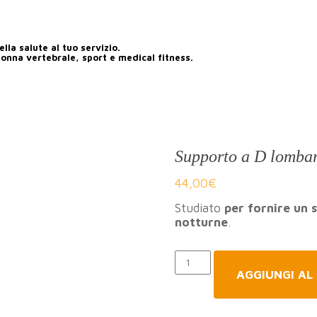
lla salute al tuo servizio.
lonna vertebrale, sport e medical fitness.
Supporto a D lomba
44,00
€
Studiato
per fornire un 
notturne
.
Quantità
AGGIUNGI AL