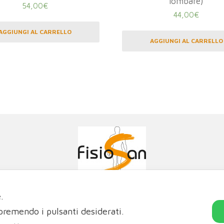
lombare)
54,00
€
44,00
€
AGGIUNGI AL CARRELLO
AGGIUNGI AL CARRELLO
Poliambulatorio Fisiosan Srl
e.
oterapia con i migliori ortopedici e fisiatri di Trieste e Friuli
Via Genova 21, 34121 Trieste
 premendo i pulsanti desiderati.
Via Matteotti 2/c, 34015 Muggia (TS)